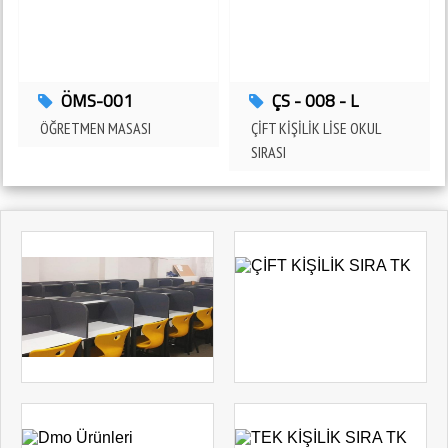
ADANA - SEYHAN
İMKB MESLEKİ VE TEKNİK ANADOLU LİSESİ 4mz Eğitim Donatılarını
Tercih Etti
ADANA - YÜREĞİR
ALMET ÖZEL EĞİTİM 4mz Eğitim Donatılarını Tercih Etti
ÖMS-001
ÇS - 008 - L
ADANA - SARIÇAM
ÖĞRETMEN MASASI
ÇİFT KİŞİLİK LİSE OKUL
SIRASI