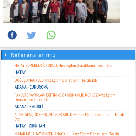
Donatılarını Tercih Etti
ADANA - YÜREĞİR
TCDD 6. BÖLGE MÜDÜRLÜĞÜ 4mz Eğitim Donatılarını Tercih Etti
ADANA - SEYHAN
İMKB MESLEKİ VE TEKNİK ANADOLU LİSESİ 4mz Eğitim Donatılarını
Tercih Etti
ADANA - YÜREĞİR
ALMET ÖZEL EĞİTİM 4mz Eğitim Donatılarını Tercih Etti
Referanslarımız
ADANA - SARIÇAM
HATAY SÜMERLER İLKOKULU 4mz Eğitim Donatılarını Tercih Etti
HATAY
DOĞUŞ ANAOKULU 4mz Eğitim Donatılarını Tercih Etti
ADANA - ÇUKUROVA
FAKÜLTE YAYINLARI EĞİTİM VE DANIŞMANLIK MERKEZİ4mz Eğitim
Donatılarını Tercih Etti
ADANA - KADİRLİ
ALTIN GENÇLİK GENÇ. VE SPOR KUL. DER. 4mz Eğitim Donatılarını Tercih
Etti
HATAY - KIRIKHAN
MİMAR MELAHAT ÖNGEN ANAOKULU 4mz Eğitim Donatılarını Tercih