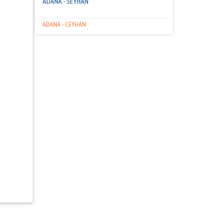
ADANA - CEYHAN
ŞEHİT ZEYNEP SAĞIR ANADOLU LİSESİ
DOĞRU ÇÖZÜM ETÜD ÖĞRT. MERKEZİ 4mz Eğitim
Donatılarını Tercih Etti
ADANA - CEYHAN
KİREMİTHANE MESLEKİ VE TEKNİK ANADOLU LİSESİ
4mz Eğitim Donatılarını Tercih Etti
ADANA - YÜREĞİR
ATATÜRK MESLEKİ VE TEKNİK ANADOLU LİSESİ
ADANA - YÜREĞİR
MERSİN MEHMET SERTTAŞ ANADOLU LİSESİ 4mz
Eğitim Donatılarını Tercih Etti
MERSİN - TOROSLAR
CEYHAN ANADOLU LİSESİ 4mz Eğitim Donatılarını
Tercih Etti