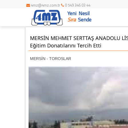
4mz@4mz.com.tr
0 549 346 03 44
Yeni Nesil
Sıra
Sende
MERSİN MEHMET SERTTAŞ ANADOLU LİS
Eğitim Donatılarını Tercih Etti
MERSİN - TOROSLAR