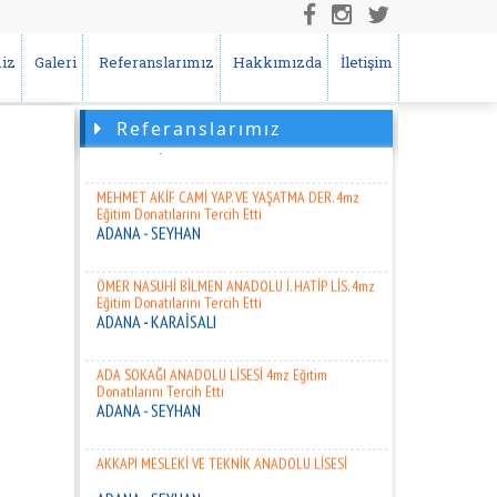
Etti
ADANA - SEYHAN
iz
Galeri
Referanslarımız
Hakkımızda
İletişim
MERYEM MEHMET KAYHAN ORTAOKULU 4mz Eğitim
Donatılarını Tercih Etti
ADANA – ÇUKUROVA
Referanslarımız
MEHMET AKİF CAMİ YAP. VE YAŞATMA DER. 4mz
Eğitim Donatılarını Tercih Etti
ADANA - SEYHAN
ÖMER NASUHİ BİLMEN ANADOLU İ. HATİP LİS. 4mz
Eğitim Donatılarını Tercih Etti
ADANA - KARAİSALI
ADA SOKAĞI ANADOLU LİSESİ 4mz Eğitim
Donatılarını Tercih Etti
ADANA - SEYHAN
AKKAPI MESLEKİ VE TEKNİK ANADOLU LİSESİ
ADANA - SEYHAN