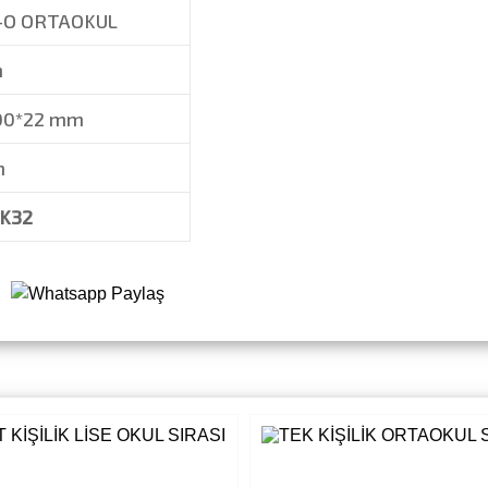
04-O ORTAOKUL
m
00*22 mm
m
 K32