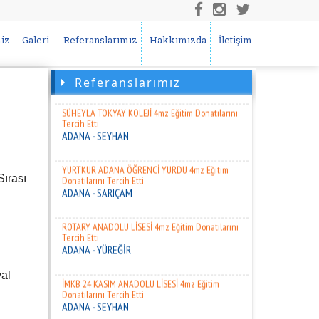
Donatılarını Tercih Etti
ADANA - SAİMBEYLİ
iz
Galeri
Referanslarımız
Hakkımızda
İletişim
BAYBURT KIZ AND. İ. HATİP LİS. 4mz Eğitim
Donatılarını Tercih Etti
BAYBURT
Referanslarımız
SÜHEYLA TOKYAY KOLEJİ 4mz Eğitim Donatılarını
Tercih Etti
ADANA - SEYHAN
YURTKUR ADANA ÖĞRENCİ YURDU 4mz Eğitim
Donatılarını Tercih Etti
Sırası
ADANA - SARIÇAM
ROTARY ANADOLU LİSESİ 4mz Eğitim Donatılarını
Tercih Etti
ADANA - YÜREĞİR
val
İMKB 24 KASIM ANADOLU LİSESİ 4mz Eğitim
Donatılarını Tercih Etti
ADANA - SEYHAN