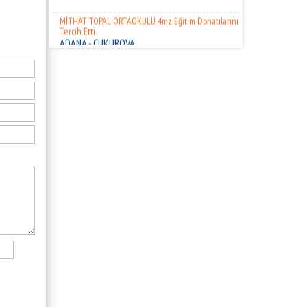
MİTHAT TOPAL ORTAOKULU 4mz Eğitim Donatılarını
Tercih Etti
ADANA - ÇUKUROVA
DR FEYYAZ ETİZ ANADOLU LİSESİ 4mz Eğitim
Donatılarını Tercih Etti
ADANA - SEYHAN
ANAFARTALAR ANADOLU LİSESİ 4mz Eğitim
Donatılarını Tercih Etti
ADANA - SEYHAN
ŞEHİTLİK ANADOLU İMAM HATİP LİSESİ 4mz Eğitim
Donatılarını Tercih Etti
ADANA - SEYHAN
SUNARLAR ORTAOKULU 4mz Eğitim Donatılarını
Tercih Etti
HATAY- DEFNE
AHMET KURTTEPELİ ANADOLU LİSESİ