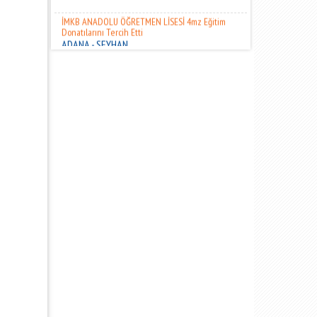
İMKB ANADOLU ÖĞRETMEN LİSESİ 4mz Eğitim
Donatılarını Tercih Etti
ADANA - SEYHAN
ADANA FEN LİSESİ4mz Eğitim Donatılarını Tercih
Etti
ADANA - SEYHAN
NECİP FAZIL KISAKÜREK İLKOKULU
ADANA - ÇUKUROVA
ALTIN KALEMLER VİP EĞİTİM 4mz Eğitim
Donatılarını Tercih Etti
HATAY - İSKENDERUN
ÖZEL KOBEL EĞİTİM MERK. 4mz Eğitim Donatılarını
Tercih Etti
ADANA - YÜREĞİR
EDEBALİ İLKOKULU 4mz Eğitim Donatılarını Tercih
Etti