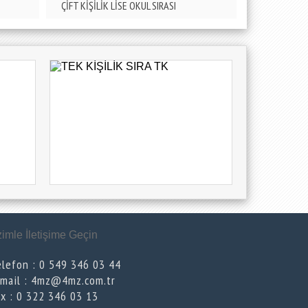
ÇİFT KİŞİLİK LİSE OKUL SIRASI
zimle İletişime Geçin
elefon : 0 549 346 03 44
-mail : 4mz@4mz.com.tr
ax : 0 322 346 03 13