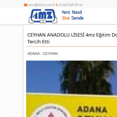
4mz@4mz.com.tr
0 549 346 03 44
Yeni Nesil
Sıra
Sende
CEYHAN ANADOLU LİSESİ 4mz Eğitim Don
Tercih Etti
ADANA - CEYHAN