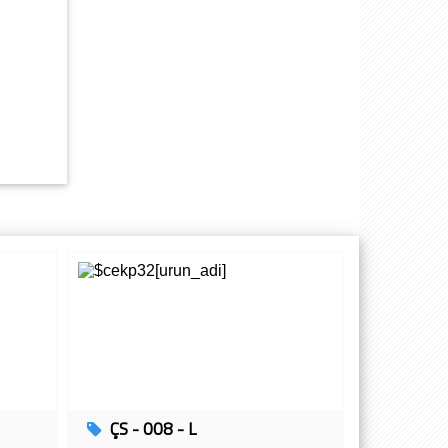
ADANA - ÇUKUROVA
HATAY SÜMERLER İLKOKULU 4mz Eğitim
Donatılarını Tercih Etti
HATAY
AKKAPI MESLEKİ VE TEKNİK ANADOLU LİSESİ
ADANA - SEYHAN
ARİF NİHAT ASYA ANADOLU LİSESİ4mz Eğitim
Donatılarını Tercih Etti
ADANA - SEYHAN
Ç. ÜNV. ADANA MESLEK YÜKSEK OKULU 4mz Eğitim
Donatılarını Tercih Etti
ADANA - ÇUKUROVA
SEYHAN MESLEKİ EĞİTİM MERKEZİ 4mz Eğitim
Donatılarını Tercih Etti
ADANA - SEYHAN
ÇS - 008 - L