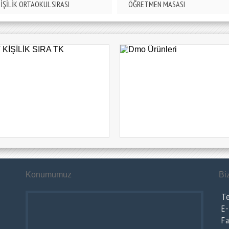
KİŞİLİK ORTAOKUL SIRASI
ÖĞRETMEN MASASI
Konumumuz
Bi
T
E
F