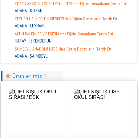
KOZAN ANADOLU ÖĞRETMEN LİSESİ 4mz Eğitim Donatılarını Tercih Etti
ADANA - KOZAN
CEYHAN HALK EĞİTİM MERKEZİ 4mz Eğitim Donatılarını Tercih Etti
ADANA - CEYHAN
ALTIN KALEMLER VİP EĞİTİM 4mz Eğitim Donatılarını Tercih Etti
HATAY - İSKENDERUN
SAİMBEYLİ ANADOLU LİSESİ 4mz Eğitim Donatılarını Tercih Etti
ADANA - SAİMBEYLİ
AZİZ SANCAR MES. VE TEK. AND. LİS. 4mz Eğitim Donatılarını Tercih Etti
ADANA - YÜREĞİR
Ürünlerimiz 1
EDEBALİ İLKOKULU 4mz Eğitim Donatılarını Tercih Etti
ADANA - ÇUKUROVA
AHMET KURTTEPELİ ANADOLU LİSESİ
ADANA - ÇUKUROVA
PİRİ REİS ANADOLU LİSESİ4mz Eğitim Donatılarını Tercih Etti
ADANA – ÇUKUROVA
MEHMET BEDİA KİRPİ İLKOKULU
ADANA - ÇUKUROVA