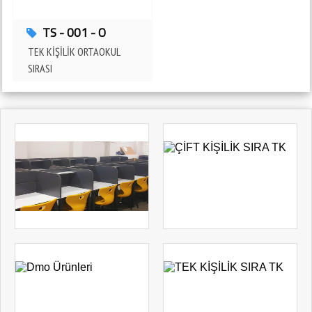
FATİH ANADOLU LİSESİ 4mz Eğitim Donatılarını Tercih Etti
TS - 001 - O
ADANA - KOZAN
TEK KİŞİLİK ORTAOKUL
SIRASI