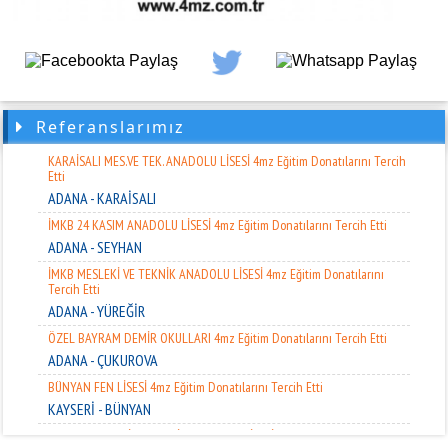
ADANA - SARIÇAM
ALTIN GENÇLİK GENÇ. VE SPOR KUL. DER. 4mz Eğitim Donatılarını Tercih
Etti
HATAY - KIRIKHAN
FATİH ANADOLU LİSESİ 4mz Eğitim Donatılarını Tercih Etti
Referanslarımız
ADANA - KOZAN
KARAİSALI MES.VE TEK. ANADOLU LİSESİ 4mz Eğitim Donatılarını Tercih
Etti
ADANA - KARAİSALI
İMKB 24 KASIM ANADOLU LİSESİ 4mz Eğitim Donatılarını Tercih Etti
ADANA - SEYHAN
İMKB MESLEKİ VE TEKNİK ANADOLU LİSESİ 4mz Eğitim Donatılarını
Tercih Etti
ADANA - YÜREĞİR
ÖZEL BAYRAM DEMİR OKULLARI 4mz Eğitim Donatılarını Tercih Etti
ADANA - ÇUKUROVA
BÜNYAN FEN LİSESİ 4mz Eğitim Donatılarını Tercih Etti
KAYSERİ - BÜNYAN
KOZAN MESLEKİ VE TEKNİK ANADOLU LİSESİ 4mz Eğitim Donatılarını