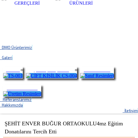
DMO Ürünlerimiz
Galeri
TS-001
ÇİFT KİŞİLİK ÇS-004
Sınıf Resimleri
Üretim Resimleri
Referanslarımız
Hakkımızda
İletişim
ŞEHİT ENVER BUĞUR ORTAOKULU4mz Eğitim
Donatılarını Tercih Etti