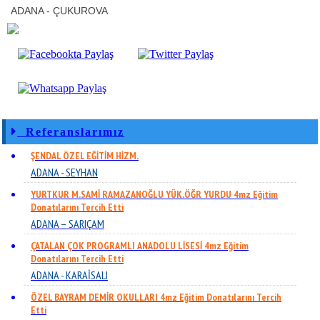
ADANA - ÇUKUROVA
Referanslarımız
ŞENDAL ÖZEL EĞİTİM HİZM.
ADANA - SEYHAN
YURTKUR M.SAMİ RAMAZANOĞLU YÜK.ÖĞR YURDU 4mz Eğitim
Donatılarını Tercih Etti
ADANA – SARIÇAM
ÇATALAN ÇOK PROGRAMLI ANADOLU LİSESİ 4mz Eğitim
Donatılarını Tercih Etti
ADANA - KARAİSALI
ÖZEL BAYRAM DEMİR OKULLARI 4mz Eğitim Donatılarını Tercih
Etti