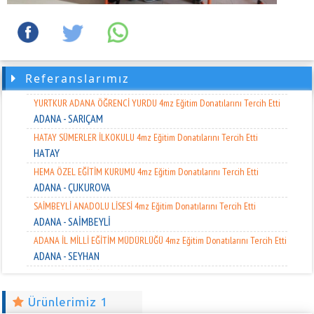
ADANA - YÜREĞİR
ŞEHİT ŞAHİNBEY ÖZEL EĞT. VE İŞ UYGL. MERKEZİ 4mz Eğitim
Donatılarını Tercih Etti
GAZİANTEP
TARSUS SESİM SARPKAYA FEN LİSESİ 4mz Eğitim Donatılarını Tercih Etti
Referanslarımız
MERSİN - TARSUS
YURTKUR ADANA ÖĞRENCİ YURDU 4mz Eğitim Donatılarını Tercih Etti
ADANA - SARIÇAM
HATAY SÜMERLER İLKOKULU 4mz Eğitim Donatılarını Tercih Etti
HATAY
HEMA ÖZEL EĞİTİM KURUMU 4mz Eğitim Donatılarını Tercih Etti
ADANA - ÇUKUROVA
SAİMBEYLİ ANADOLU LİSESİ 4mz Eğitim Donatılarını Tercih Etti
ADANA - SAİMBEYLİ
ADANA İL MİLLİ EĞİTİM MÜDÜRLÜĞÜ 4mz Eğitim Donatılarını Tercih Etti
ADANA - SEYHAN
ALMET ÖZEL EĞİTİM 4mz Eğitim Donatılarını Tercih Etti
ADANA - SARIÇAM
Ürünlerimiz 1
ATATÜRK MESLEKİ VE TEKNİK ANADOLU LİSESİ