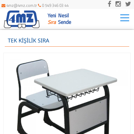
4mz@4mz.com.tr
0 549 346 03 44
Yeni Nesil
Togg
navi
Sıra
Sende
TEK KİŞİLİK SIRA