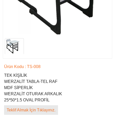
Ürün Kodu : TS-008
ANAFARTALAR ANADOLU LİSESİ 4mz Eğitim Donatılarını Tercih Etti
TEK KİŞİLİK
ADANA - SEYHAN
WERZALİT TABLA-TEL RAF
ROTARY ANADOLU LİSESİ 4mz Eğitim Donatılarını Tercih Etti
MDF SİPERLİK
ADANA - YÜREĞİR
WERZALİT OTURAK ARKALIK
İSMAİL KULAK ANADOLU LİSESİ
25*50*1.5 OVAL PROFİL
ADANA - ÇUKUROVA
İŞİTME ENGELLİLER İLKÖĞRETİM OKULU 4mz Eğitim Donatılarını Tercih
Teklif Almak İçin Tıklayınız.
Etti