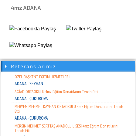
ADANA - SEYHAN
4mz ADANA
YURTKUR ADANA ÖĞRENCİ YURDU 4mz Eğitim Donatılarını Tercih Etti
ADANA - SARIÇAM
FİNAL OKULLARI 4mz Eğitim Donatılarını Tercih Etti
ADANA - ÇUKUROVA
FAKÜLTE YAYINLARI EĞİTİM VE DANIŞMANLIK MERKEZİ4mz Eğitim
Donatılarını Tercih Etti
ADANA - KADİRLİ
KİLİS İL AFET VE ACİL DURUM MÜD. 4mz Eğitim Donatılarını Tercih Etti
Referanslarımız
KİLİS - ELBEYLİ
ÖZEL BAŞKENT EĞİTİM HİZMETLERİ
ADANA - SEYHAN
AGİAD ORTAOKULU 4mz Eğitim Donatılarını Tercih Etti
ADANA - ÇUKUROVA
MERYEM MEHMET KAYHAN ORTAOKULU 4mz Eğitim Donatılarını Tercih
Etti
ADANA - ÇUKUROVA
MERSİN MEHMET SERTTAŞ ANADOLU LİSESİ 4mz Eğitim Donatılarını
Tercih Etti