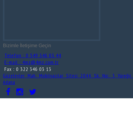
Bizimle İletişime Geçin
Telefon : 0 549 346 03 44
E-mail : 4mz@4mz.com.tr
Fax : 0 322 346 03 13
Güzelevler Mah. Mobilyacılar Sitesi 2044 Sk. No: 5 Yüreğir
Adana