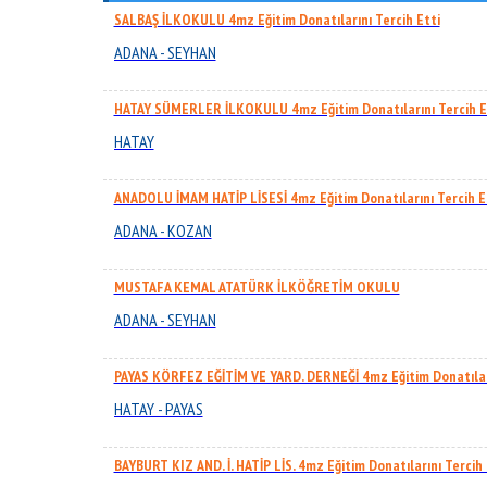
SALBAŞ İLKOKULU 4mz Eğitim Donatılarını Tercih Etti
ADANA - SEYHAN
HATAY SÜMERLER İLKOKULU 4mz Eğitim Donatılarını Tercih E
HATAY
ANADOLU İMAM HATİP LİSESİ 4mz Eğitim Donatılarını Tercih E
ADANA - KOZAN
MUSTAFA KEMAL ATATÜRK İLKÖĞRETİM OKULU
ADANA - SEYHAN
PAYAS KÖRFEZ EĞİTİM VE YARD. DERNEĞİ 4mz Eğitim Donatıları
HATAY - PAYAS
BAYBURT KIZ AND. İ. HATİP LİS. 4mz Eğitim Donatılarını Tercih 