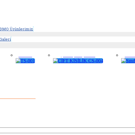
MO Ürünlerimiz
aleri
TS-001
ÇİFT KİŞİLİK ÇS-004
Sınıf