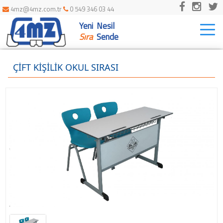
4mz@4mz.com.tr
0 549 346 03 44
Yeni Nesil
Togg
navi
Sıra
Sende
ÇİFT KİŞİLİK OKUL SIRASI