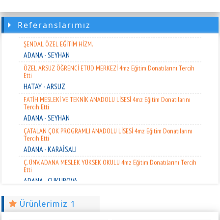
ADANA - KOZAN
KOZAN FATİH ANADOLU LİSESİ 4mz Eğitim Donatılarını Tercih Etti
Referanslarımız
ADANA - KOZAN
ŞENDAL ÖZEL EĞİTİM HİZM.
ADANA - SEYHAN
ÖZEL ARSUZ ÖĞRENCİ ETÜD MERKEZİ 4mz Eğitim Donatılarını Tercih
Etti
HATAY - ARSUZ
FATİH MESLEKİ VE TEKNİK ANADOLU LİSESİ 4mz Eğitim Donatılarını
Tercih Etti
ADANA - SEYHAN
ÇATALAN ÇOK PROGRAMLI ANADOLU LİSESİ 4mz Eğitim Donatılarını
Tercih Etti
ADANA - KARAİSALI
Ç. ÜNV. ADANA MESLEK YÜKSEK OKULU 4mz Eğitim Donatılarını Tercih
Etti
ADANA - ÇUKUROVA
PAYAS KÖRFEZ EĞİTİM VE YARD. DERNEĞİ 4mz Eğitim Donatılarını
Tercih Etti
Ürünlerimiz 1
HATAY - PAYAS