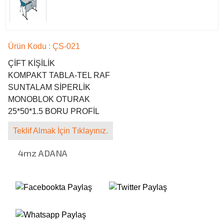
Ürün Kodu : ÇS-021
SUNARLAR ORTAOKULU 4mz Eğitim Donatılarını Tercih Etti
ÇİFT KİŞİLİK
HATAY- DEFNE
KOMPAKT TABLA-TEL RAF
KOZAN FEN LİSESİ 4mz Eğitim Donatılarını Tercih Etti
SUNTALAM SİPERLİK
ADANA - KOZAN
MONOBLOK OTURAK
AKKAPI MESLEKİ VE TEKNİK ANADOLU LİSESİ
25*50*1.5 BORU PROFİL
ADANA - SEYHAN
KOZAN MESLEKİ VE TEKNİK AND. LİSESİ 4mz Eğitim Donatılarını Tercih
Teklif Almak İçin Tıklayınız.
Etti
ADANA - KOZAN
4mz ADANA
KİREMİTHANE MESLEKİ VE TEKNİK ANADOLU LİSESİ 4mz Eğitim
Donatılarını Tercih Etti
ADANA - YÜREĞİR
CEYHAN ANADOLU LİSESİ 4mz Eğitim Donatılarını Tercih Etti
ADANA - CEYHAN
FATİH ANADOLU LİSESİ 4mz Eğitim Donatılarını Tercih Etti