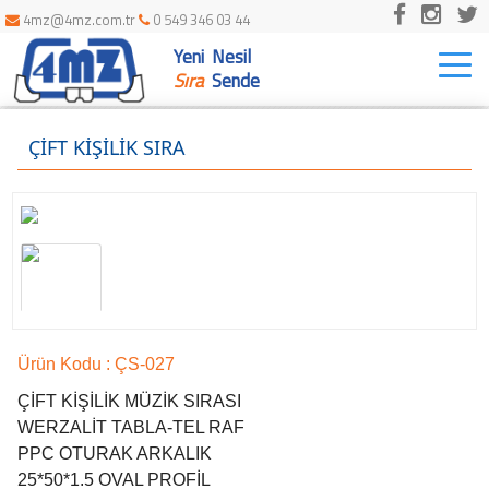
4mz@4mz.com.tr
0 549 346 03 44
Yeni Nesil
Togg
navi
Sıra
Sende
ÇİFT KİŞİLİK SIRA
SAMANDAĞ NARİN ÖZEL EĞİTİM HİZMETLERİ
Ürün Kodu : ÇS-027
HATAY - SAMANDAĞ
KİREMİTHANE MESLEKİ VE TEKNİK ANADOLU LİSESİ 4mz Eğitim
ÇİFT KİŞİLİK MÜZİK SIRASI
Donatılarını Tercih Etti
WERZALİT TABLA-TEL RAF
ADANA - YÜREĞİR
PPC OTURAK ARKALIK
ŞENDAL ÖZEL EĞİTİM HİZM.
25*50*1.5 OVAL PROFİL