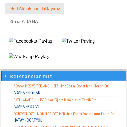
ADANA - SEYHAN
HALİL ÇİFTÇİ ANADOLU LİSESİ 4mz Eğitim Donatılarını Tercih Etti
Teklif Almak İçin Tıklayınız.
ADANA - CEYHAN
4mz ADANA
CEYHAN ARI AKADEMİLERİ ÖZEL EĞTM. 4mz Eğitim Donatılarını Tercih
Etti
ADANA - CEYHAN
MİMAR MELAHAT ÖNGEN ANAOKULU 4mz Eğitim Donatılarını Tercih
Etti
ADANA - SEYHAN
ADANA KOLEJİ 4mz Eğitim Donatılarını Tercih Etti
ADANA - SEYHAN
ADANA - CEYHAN
Referanslarımız
ŞEHİT ZEYNEP SAĞIR ANADOLU LİSESİ
ADANA MES. VE TEK. AND. LİSESİ 4mz Eğitim Donatılarını Tercih Etti
ADANA - SEYHAN
FATİH ANADOLU LİSESİ 4mz Eğitim Donatılarını Tercih Etti
ADANA - KOZAN
DÖRTYOL ÖZEL MODÜLER EĞT. MER. 4mz Eğitim Donatılarını Tercih Etti
HATAY - DÖRTYOL