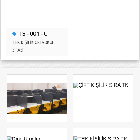
ADANA - ÇUKUROVA
ARİF NİHAT ASYA ANADOLU LİSESİ4mz Eğitim Donatılarını Tercih Etti
ADANA - SEYHAN
TS - 001 - O
TEK KİŞİLİK ORTAOKUL
SIRASI