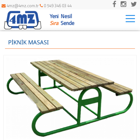
4mz@4mz.com.tr
0 549 346 03 44
Yeni Nesil
Togg
navi
Sıra
Sende
PİKNİK MASASI