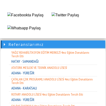
ANADOLU İMAM HATİP LİSESİ 4mz Eğitim Donatılarını Tercih Etti
ADANA - KOZAN
KÖRFEZ EĞT. VE YARD. DERN. 4mz Eğitim Donatılarını Tercih Etti
HATAY - PAYAS
MİNECAN ÖZEL EĞİTİM KURUMLARI 4mz Eğitim Donatılarını Tercih Etti
ADANA - ÇUKUROVA
ARİF NİHAT ASYA ANADOLU LİSESİ4mz Eğitim Donatılarını Tercih Etti
Referanslarımız
ADANA - SEYHAN
YAĞIZ REHABİLİTASYON EĞİTİM MERKEZİ 4mz Eğitim Donatılarını
Tercih Etti
HATAY - SAMANDAĞI
ATATÜRK MESLEKİ VE TEKNİK ANADOLU LİSESİ
ADANA - YÜREĞİR
ÇATALAN ÇOK PROGRAMLI ANADOLU LİSESİ 4mz Eğitim Donatılarını
Tercih Etti
ADANA - KARAİSALI
ROTARY ANADOLU LİSESİ 4mz Eğitim Donatılarını Tercih Etti
ADANA - YÜREĞİR
SALBAŞ İLKOKULU 4mz Eğitim Donatılarını Tercih Etti