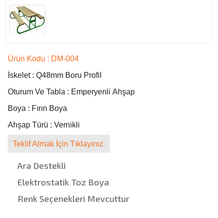
Ürün Kodu : DM-004
İskelet : Q48mm Boru Profil
Oturum Ve Tabla : Emperyenli Ahşap
Boya : Fırın Boya
Ahşap Türü : Vernikli
CEYHAN ANADOLU LİSESİ 4mz Eğitim Donatılarını Tercih Etti
Teklif Almak İçin Tıklayınız.
ADANA - CEYHAN
AHMET KURTTEPELİ ANADOLU LİSESİ
Ara Destekli
ADANA - ÇUKUROVA
Elektrostatik Toz Boya
BAYBURT KIZ AND. İ. HATİP LİS. 4mz Eğitim Donatılarını Tercih Etti
BAYBURT
Renk Seçenekleri Mevcuttur
ANAFARTALAR ANADOLU LİSESİ 4mz Eğitim Donatılarını Tercih Etti
ADANA - SEYHAN