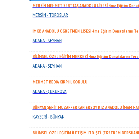
MERSİN MEHMET SERTTAŞ ANADOLU LİSESİ 4mz Eğitim Donatıla
MERSİN - TOROSLAR
İMKB ANADOLU ÖĞRETMEN LİSESİ 4mz Eğitim Donatılarını Ter
ADANA - SEYHAN
BİLİMSEL ÖZEL EĞİTİM MERKEZİ 4mz Eğitim Donatılarını Terci
ADANA - SEYHAN
MEHMET BEDİA KİRPİ İLKOKULU
ADANA - ÇUKUROVA
BÜNYAN ŞEHİT MUZAFFER CAN ERSOY KIZ ANADOLU İMAM HATİ
KAYSERİ - BÜNYAN
BİLİMSEL ÖZEL EĞİTİM İLETİŞİM LTD. ŞTİ. (EKSTREM DERSHANES