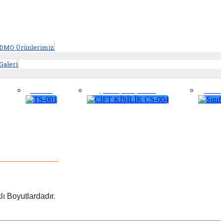
MO Ürünlerimiz
aleri
TS-001
ÇİFT KİŞİLİK ÇS-004
Sınıf
ı Boyutlardadır.