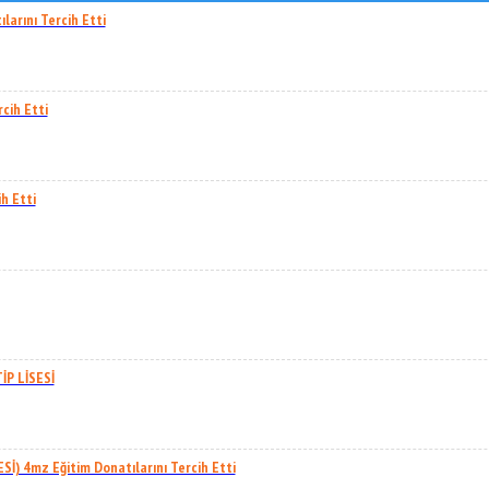
rını Tercih Etti
cih Etti
h Etti
P LİSESİ
İ) 4mz Eğitim Donatılarını Tercih Etti