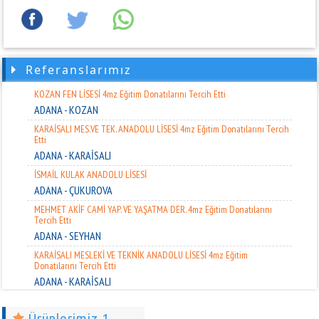
CEYHAN ARI AKADEMİLERİ ÖZEL EĞTM. 4mz Eğitim Donatılarını Tercih
Etti
ADANA - CEYHAN
ÖZEL ARSUZ ÖĞRENCİ ETÜD MERKEZİ 4mz Eğitim Donatılarını Tercih
Etti
Referanslarımız
HATAY - ARSUZ
KOZAN FEN LİSESİ 4mz Eğitim Donatılarını Tercih Etti
ADANA - KOZAN
KARAİSALI MES.VE TEK. ANADOLU LİSESİ 4mz Eğitim Donatılarını Tercih
Etti
ADANA - KARAİSALI
İSMAİL KULAK ANADOLU LİSESİ
ADANA - ÇUKUROVA
MEHMET AKİF CAMİ YAP. VE YAŞATMA DER. 4mz Eğitim Donatılarını
Tercih Etti
ADANA - SEYHAN
KARAİSALI MESLEKİ VE TEKNİK ANADOLU LİSESİ 4mz Eğitim
Donatılarını Tercih Etti
ADANA - KARAİSALI
ALMET ÖZEL EĞİTİM 4mz Eğitim Donatılarını Tercih Etti
ADANA - SARIÇAM
Ürünlerimiz 1