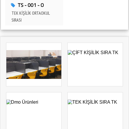
ÖZEL ARSUZ ÖĞRENCİ ETÜD MERKEZİ 4mz Eğitim Donatılarını Tercih
TS - 001 - O
Etti
TEK KİŞİLİK ORTAOKUL
HATAY - ARSUZ
SIRASI