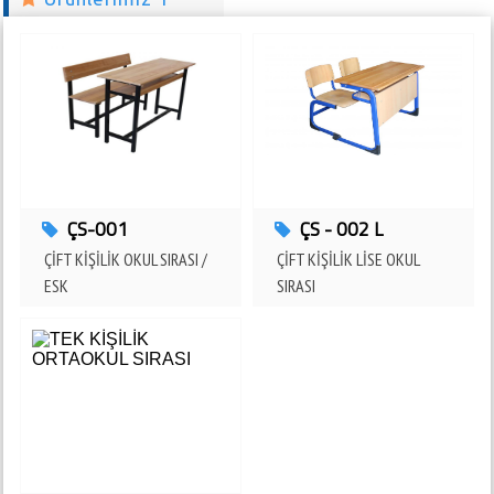
TCDD 6. BÖLGE MÜDÜRLÜĞÜ 4mz Eğitim Donatılarını Tercih Etti
ADANA - SEYHAN
SAİMBEYLİ ANADOLU LİSESİ 4mz Eğitim Donatılarını Tercih Etti
ADANA - SAİMBEYLİ
KAYSERİ ALİ İHSAN KALMAZ ÇOK PROG. AND. LİS. 4mz Eğitim
Donatılarını Tercih Etti
KAYSERİ - HACILAR
ÇATALAN ÇOK PROGRAMLI ANADOLU LİSESİ 4mz Eğitim Donatılarını
Tercih Etti
ÇS-001
ÇS - 002 L
ADANA - KARAİSALI
ÇİFT KİŞİLİK OKUL SIRASI /
ÇİFT KİŞİLİK LİSE OKUL
CEYHAN İLKÖĞRETİM OKULU 4mz Eğitim Donatılarını Tercih Etti
ESK
SIRASI
ADANA - CEYHAN
CEYHAN İLKÖĞRETİM OKULU 4mz Eğitim Donatılarını Tercih Etti
ADANA - CEYHAN
NİKSAR TEKNİK VE END. MES. LİSESİ 4mz Eğitim Donatılarını Tercih Etti
TOKAT - NİKSAR
CEYHAN ARI AKADEMİLERİ ÖZEL EĞTM. 4mz Eğitim Donatılarını Tercih
Etti
ADANA - CEYHAN