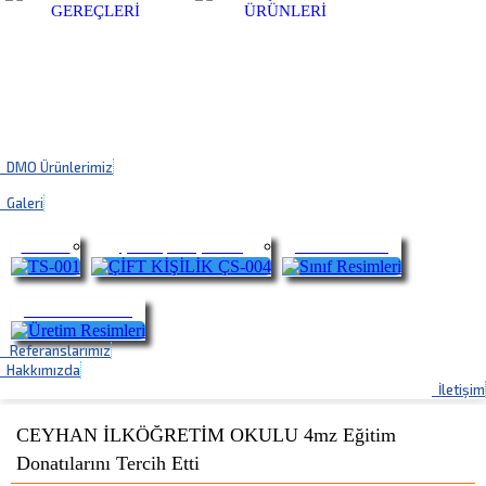
DMO Ürünlerimiz
Galeri
TS-001
ÇİFT KİŞİLİK ÇS-004
Sınıf Resimleri
Üretim Resimleri
Referanslarımız
Hakkımızda
İletişim
CEYHAN İLKÖĞRETİM OKULU 4mz Eğitim
Donatılarını Tercih Etti