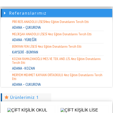
HATAY - KIRIKHAN
ADANA TABİPLER ODASI İLKOKULU 4MZ Eğitim Donatılarını Tercih Etti
Referanslarımız
ADANA - ÇUKUROVA
PİRİ REİS ANADOLU LİSESİ4mz Eğitim Donatılarını Tercih Etti
ADANA – ÇUKUROVA
MELİKŞAH ANADOLU LİSESİ 4mz Eğitim Donatılarını Tercih Etti
ADANA - YÜREĞİR
BÜNYAN FEN LİSESİ 4mz Eğitim Donatılarını Tercih Etti
KAYSERİ - BÜNYAN
KOZAN RAMAZANOĞLU MES. VE TEK. AND. LİS. 4mz Eğitim Donatılarını
Tercih Etti
ADANA - KOZAN
MERYEM MEHMET KAYHAN ORTAOKULU 4mz Eğitim Donatılarını Tercih
Etti
ADANA – ÇUKUROVA
KIZ ANADOLU İMAM HATİP LİSESİ 4mz Eğitim Donatılarını Tercih Etti
MERSİN - AKDENİZ
Ürünlerimiz 1
ÇUKUROVA AND. İ. HATİP LİS. 4mz Eğitim Donatılarını Tercih Etti
ADANA - ÇUKUROVA