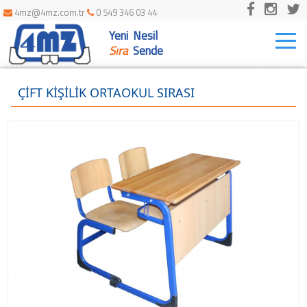
4mz@4mz.com.tr
0 549 346 03 44
Yeni Nesil
Togg
navi
Sıra
Sende
ÇİFT KİŞİLİK ORTAOKUL SIRASI